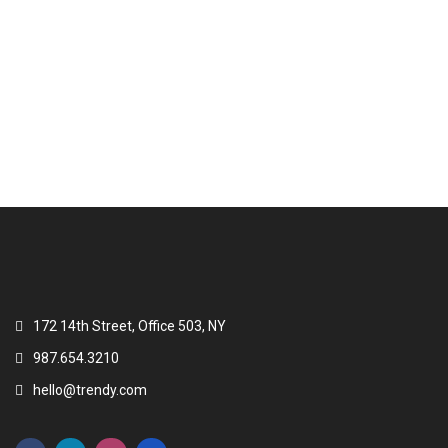
IDAD
172 14th Street, Office 503, NY
987.654.3210
hello@trendy.com