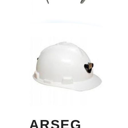
Suspensión One Touch de Nylon
con 4 puntas
CASCO
V-GARD
Casco V-Gard tipo Jockey con
Portalampara, disponible en
colores varios
COLOR
ARSEG