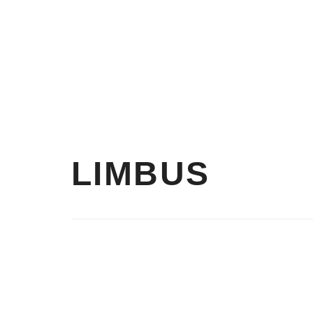
JOCKEY
BARBI
Casco Tipo Jockey Base Ball
Diamond V
LIMBUS
MILLENIUM