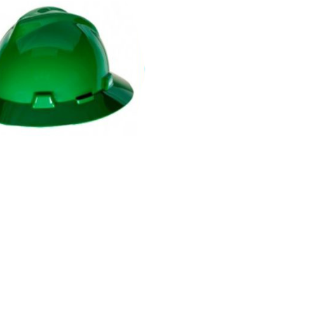
CASCO
SUSPENSIÓ
MINERO
FA
TRAC
Casco V-Gard tipo Minero,
isponible en colores varios
Suspensió
Fast Track 
Ratchet Nyl
de 4 punta
QUEJOS
CASC
MINER
Barbiquejos