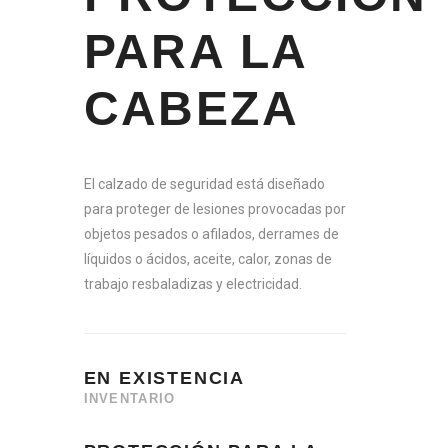
N
PARA LA
ST
CABEZA
K
El calzado de seguridad está diseñado
n
para proteger de lesiones provocadas por
con
objetos pesados o afilados, derrames de
on
líquidos o ácidos, aceite, calor, zonas de
s
trabajo resbaladizas y electricidad.
O
EN EXISTENCIA
O
INVENTARIO