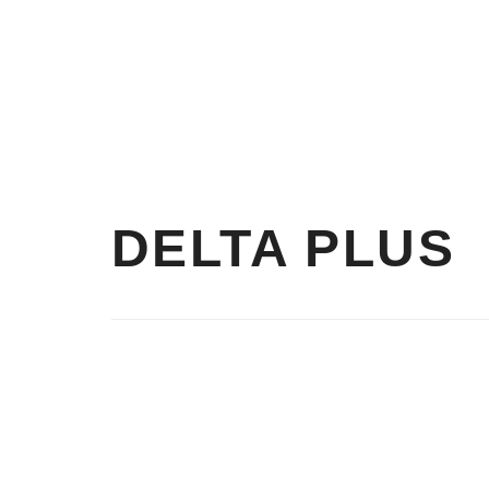
ARBIQUEJOS
Barbiquejos con mentonera
DELTA PLUS
CASCO
BARBI
TIPO