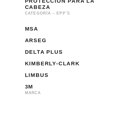
PROTECCIÓN PARA LA
con
CABEZA
en
CATEGORÍA – EPP´S
MSA
ARSEG
DELTA PLUS
KIMBERLY-CLARK
LIMBUS
3M
MARCA