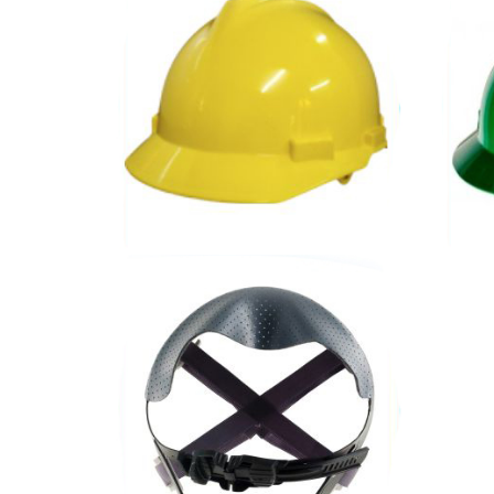
CASCO
JOCKEY
Casco V-Gard tipo Jockey,
disponible en colores varios
d
SUSPENSIÓN
ONE
BARBI
TOUCH