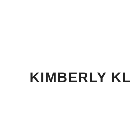
JOCKEY
BA
Casco Tipo Jockey Base Ball
Diamond V
KIMBERLY K
CASCO