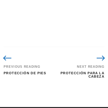
Arnés Technacurv de 3 y 4 Anillos Con Hebillas Quit-Fit
PREVIOUS READING
NEXT READING
PROTECCIÓN DE PIES
PROTECCIÓN PARA LA
CABEZA