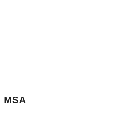
de Apertura
REBEL BLOQUE
Rebel Bloque con Cable de 3/16″
MSA