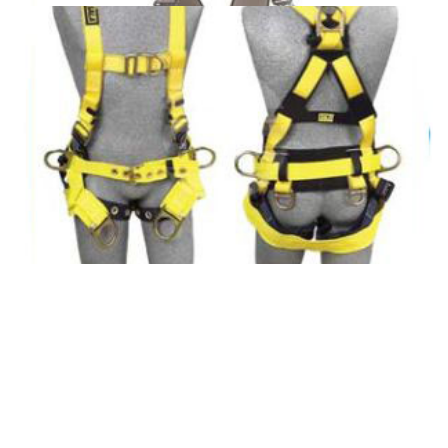
DELTA
DELTA para Ascenso de Torres
FORCE2 WRAPBAX
LANYARD
Force2 Wrapbax Lanyard