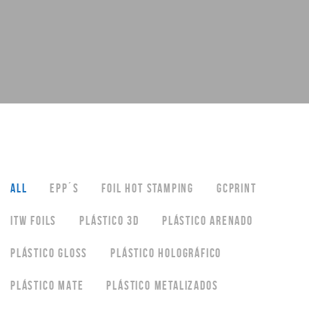
ALL
EPP´S
FOIL HOT STAMPING
GCPRINT
ITW FOILS
PLÁSTICO 3D
PLÁSTICO ARENADO
PLÁSTICO GLOSS
PLÁSTICO HOLOGRÁFICO
PLÁSTICO MATE
PLÁSTICO METALIZADOS